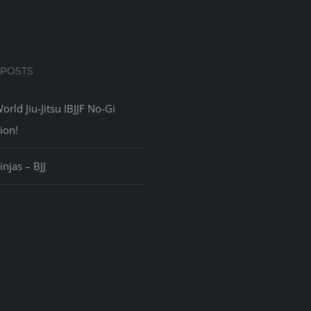
 POSTS
rld Jiu-Jitsu IBJJF No-Gi
ion!
injas – BJJ