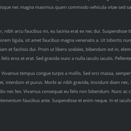
. Quisque nec magna maximus quam commodo vehicula vitae sed sa
nibh arcu faucibus mi, eu lacinia erat ex nec dui. Suspendisse ti
lorem ligula, sit amet faucibus magna venenatis a. Ut lobortis nun
iam et facilisis dui. Proin ut libero sodales, bibendum est in, ele
is eros et erat. Sed gravida nunc a nulla iaculis iaculis. Pellen
. Vivamus tempus congue turpis a mollis. Sed orci massa, semper s
 eget, interdum et purus. Morbi ac nibh gravida, tincidunt diam nec
 odio nec leo. Vivamus consequat eu felis non bibendum. Nunc ac
 elementum faucibus ante. Suspendisse et enim neque. In et iaculi