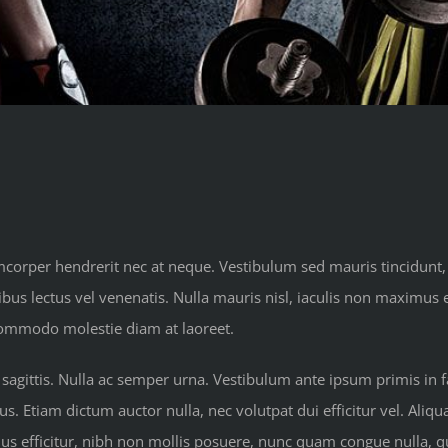
amcorper hendrerit nec at neque. Vestibulum sed mauris tincidunt,
apibus lectus vel venenatis. Nulla mauris nisl, iaculis non maxim
 commodo molestie diam at laoreet.
 sagittis. Nulla ac semper urna. Vestibulum ante ipsum primis in fa
s. Etiam dictum auctor nulla, nec volutpat dui efficitur vel. Aliqua
mus efficitur, nibh non mollis posuere, nunc quam congue nulla, qu